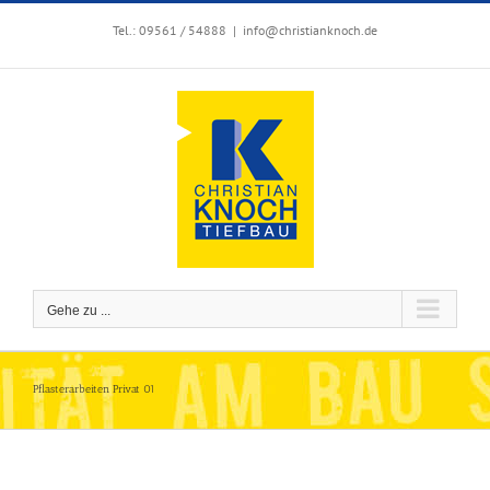
Zum
Inhalt
Tel.: 09561 / 54888
|
info@christianknoch.de
springen
Gehe zu ...
Pflasterarbeiten Privat 01