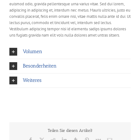
euismod odio, gravida pellentesque urna varius vitae. Sed dui lorem,
adipiscing in adipiscing et, interdum nec metus. Mauris ultricies, justo eu
convallis placerat, felis enim ornare nisi, vitae mattis nulla ante id dui. Ut
lectus purus, commodo et tincidunt vel, interdum sed lectus.
Vestibulum adipiscing tempor nisi id elementu sadips ipsums dolores
uns fugiats gravida nam elit vols nulla dolores amet untras sitsers.
Volumen
Besonderheiten
Weiteres
Teilen Sie diesen Artikel!
Facebook
X
Reddit
LinkedIn
Tumblr
Pinterest
Vk
E-