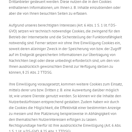
Drittanbieter gesteuert werden. Diese nutzen die in den Cookies
enthaltenen Informationen, um Ihnen z. B. Inhalte einzublenden oder
aber die von Ihnen besuchten Seiten zu erfassen.
Aufgrund unseres berechtigten Interesses (Art. 6 Abs. 1 S. 1 lit. f DS-
GVO) setzen wir technisch notwendige Cookies, die zwingend für den
Betrieb der Internetseite und die Sicherstellung der Funktionsfähigkeit
notwendig sind. Ferner setzen wir ohne Ihre Einwilligung Cookies ein,
soweit deren alleiniger Zweck in der Speicherung von bzw. der Zugriff
auf im Endgerät gespeicherten Informationen zur Übertragung von
Nachrichten liegt oder diese unbedingt erforderlich sind, um den von
Ihnen ausdrücklich gewünschten Dienst zur Verfügung stellen zu
können, § 25 Abs. 2 TTDSG.
Ihre Einwilligung vorausgesetzt, kommen weitere Cookies zum Einsatz,
mittels derer uns bzw. Dritten z. B. eine Auswertung darüber möglich
ist, wie unsere Dienste genutzt werden. So können wir die Inhalte den
Nutzerbedürfnissen entsprechend gestalten. Zudem haben wir durch
die Cookies die Möglichkeit, die Effektivität einer bestimmten Anzeige
zu messen und ihre Platzierung beispielsweise in Abhängigkeit von
den thematischen Nutzerinteressen erfolgen zu lassen.
Rechtsgrundlage hierfür ist Ihre ausdrückliche Einwilligung (Art. 6 Abs.
1 S. 1 lit. a DS-GVO, § 25 Abs. 1 TTDSG).