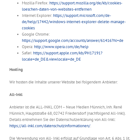
Mozilla Firefox:
https://support.mozilla.org/de/kb/cookies-
loeschen-daten-von-websites-entfernen
Internet Explorer:
https://support.microsoft.com/de-
de/help/17442/windows-internet-explorer-delete-manage-
cookies
Google Chrome:
https://support.google.com/accounts/answer/61416?hl=de
Opera:
http://www.opera.com/de/help
Safari:
https://support.apple.com/kb/PH17191?
locale=de_DE&viewlocale=de_DE
Hosting
Wir hosten die Inhalte unserer Website bei folgendem Anbieter:
All-Inkl
Anbieter ist die ALL-INKL.COM – Neue Medien Münnich, Inh. René
Münnich, Hauptstraße 68, 02742 Friedersdorf (nachfolgend All-Inkl).
Details entnehmen Sie der Datenschutzerklärung von All-Inkl:
https://all-inkl.com/datenschutzinformationen/
.
Die Verwendung von All- Inkl erfolgt auf Grundlage von Art. 6 Abs. 1 lit.