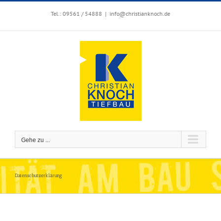
Zum
Inhalt
Tel.: 09561 / 54888
|
info@christianknoch.de
springen
Gehe zu ...
Datenschutzerklärung