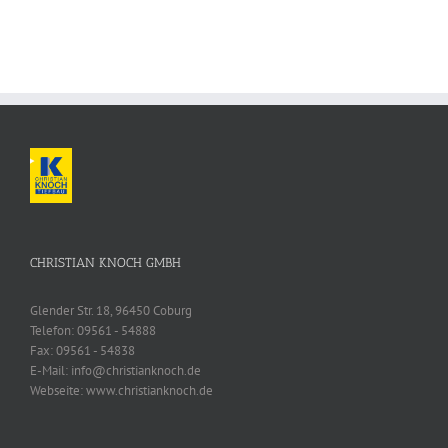
CHRISTIAN KNOCH GMBH
Glender Str. 18, 96450 Coburg
Telefon:
09561 - 54888
Fax:
09561 - 54838
E-Mail:
info@christianknoch.de
Webseite:
www.christianknoch.de